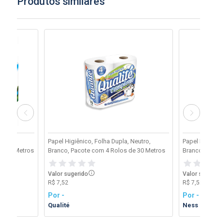
Produtos similares
eutro,
Papel Higiênico, Folha Dupla, Neutro,
Papel Higiên
de 30 Metros
Branco, Pacote com 4 Rolos de 30 Metros
Branco, Pac
Valor sugerido
Valor suger
R$ 7,52
R$ 7,52
Por -
Por -
Qualité
Ness