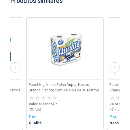
Produtos similares
eutro,
Papel Higiênico, Folha Dupla, Neutro,
Papel Higiên
de 30 Metros
Branco, Pacote com 4 Rolos de 30 Metros
Branco, Pac
Valor sugerido
Valor suger
R$ 7,52
R$ 7,52
Por -
Por -
Qualité
Ness