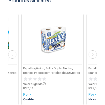
Produtos similares
eutro,
Papel Higiênico, Folha Dupla, Neutro,
Papel Higiên
de 30 Metros
Branco, Pacote com 4 Rolos de 30 Metros
Branco, Pac
Valor sugerido
Valor suger
R$ 7,52
R$ 7,52
Por -
Por -
Qualité
Ness